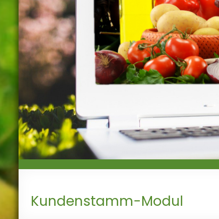
liefern,
handeln,
anbauen
Kundenstamm-Modul