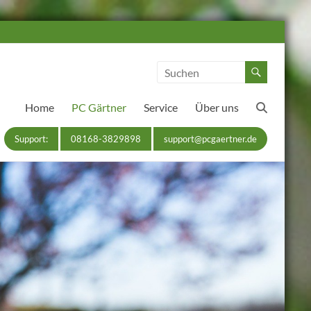
Home
PC Gärtner
Service
Über uns
Support:
08168-3829898
support@pcgaertner.de