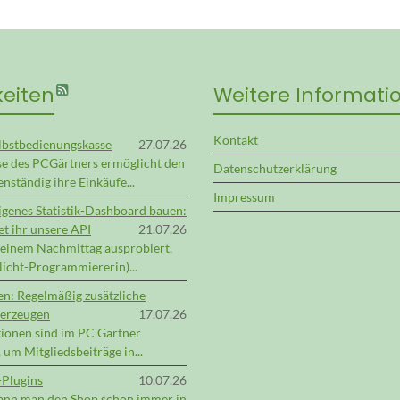
keiten
Weitere Informati
Kontakt
lbstbedienungskasse
27.07.26
se des PCGärtners ermöglicht den
Datenschutzerklärung
nständig ihre Einkäufe...
Impressum
eigenes Statistik-Dashboard bauen:
t ihr unsere API
21.07.26
 einem Nachmittag ausprobiert,
 Nicht-Programmiererin)...
en: Regelmäßig zusätzliche
erzeugen
17.07.26
ionen sind im PC Gärtner
 um Mitgliedsbeiträge in...
Plugins
10.07.26
kann man den Shop schon immer in