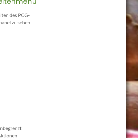
eitenmenü
keiten des PCG-
anel zu sehen
unbegrenzt
Aktionen