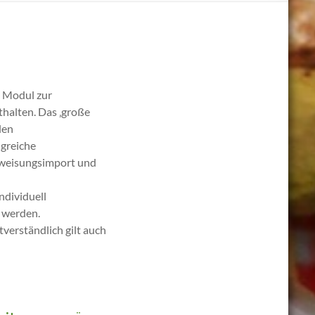
s Modul zur
halten. Das ‚große
len
greiche
rweisungsimport und
ndividuell
 werden.
verständlich gilt auch