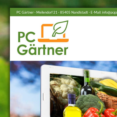
Zum
PC Gärtner · Meilendorf 21 · 85405 Nandlstadt · E-Mail:
info@pcga
Inhalt
springen
PC-
Gärtner
…
lebendige
Software
zum