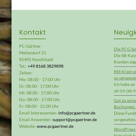
Kontakt
Neuig
PC-Gärtner
Die PCG Se
Meilendorf 21
Die SB-Kas
85405 Nandlstadt
Kunden eige
Tel.:
+49 8168 3829898
Mit KI ein 
Zeiten:
so verwende
Mo: 08:00 - 17:00 Uhr
Ich habe an
Di: 08:00 - 17:00 Uhr
ob ich (als
Mi: 08:00 - 17:00 Uhr
Do: 08:00 - 17:00 Uhr
Gut zu wiss
Fr: 08:00 - 15:00 Uhr
Buchungen 
Email Interessenten:
info@pcgaertner.de
Diese Funkt
Email Anwender:
support@pcgaertner.de
vorgesehen,
Website:
www.pcgaertner.de
WordPress-
Natürlich 