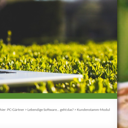
hier:
PC-Gärtner
>
Lebendige Software… geht das?
>
Kundenstamm-Modul