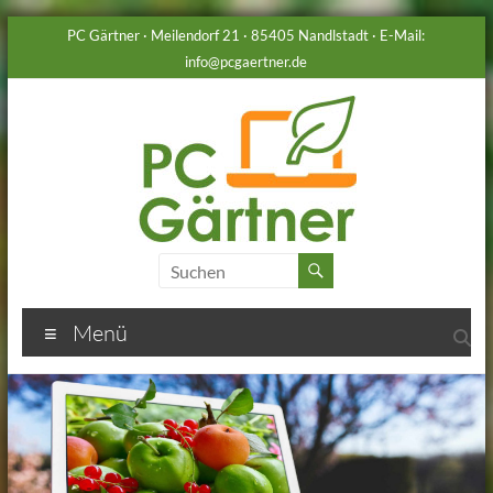
Zum
PC Gärtner · Meilendorf 21 · 85405 Nandlstadt · E-Mail:
Inhalt
info@pcgaertner.de
springen
Menü
PC-
Gärtner
…
lebendige