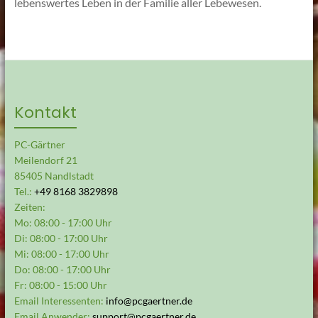
lebenswertes Leben in der Familie aller Lebewesen.
Kontakt
PC-Gärtner
Meilendorf 21
85405 Nandlstadt
Tel.:
+49 8168 3829898
Zeiten:
Mo: 08:00 - 17:00 Uhr
Di: 08:00 - 17:00 Uhr
Mi: 08:00 - 17:00 Uhr
Do: 08:00 - 17:00 Uhr
Fr: 08:00 - 15:00 Uhr
Email Interessenten:
info@pcgaertner.de
Email Anwender:
support@pcgaertner.de