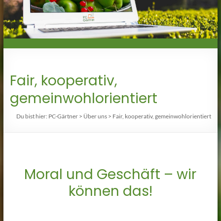
Software
zum
liefern,
handeln,
anbauen
Fair, kooperativ,
gemeinwohlorientiert
Du bist hier:
PC-Gärtner
>
Über uns
>
Fair, kooperativ, gemeinwohlorientiert
Moral und Geschäft – wir
können das!