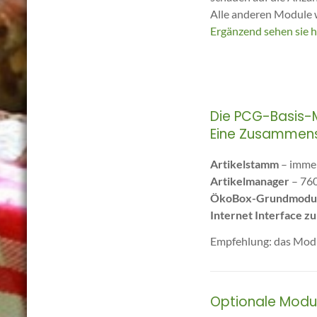
Alle anderen Module 
Ergänzend sehen sie h
Die PCG-Basis-Mo
Eine Zusammenst
Artikelstamm
– immer
Artikelmanager
– 760
ÖkoBox-Grundmodu
Internet Interface 
Empfehlung: das Mod
O
ptionale Mod