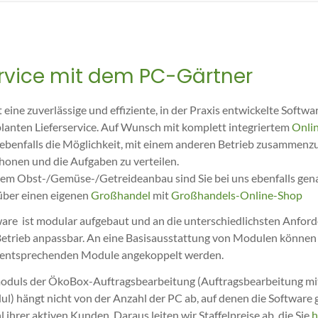
service mit dem PC-Gärtner
eine zuverlässige und effiziente, in der Praxis entwickelte Softwar
lanten Lieferservice. Auf Wunsch mit komplett integriertem
Onli
ebenfalls die Möglichkeit, mit einem anderen Betrieb zusammenzu
honen und die Aufgaben zu verteilen.
nem Obst-/Gemüse-/Getreideanbau sind Sie bei uns ebenfalls gena
 über einen eigenen
Großhandel
mit
Großhandels-Online-Shop
are ist modular aufgebaut und an die unterschiedlichsten Anfor
etrieb anpassbar. An eine Basisausstattung von Modulen können i
 entsprechenden Module angekoppelt werden.
moduls der ÖkoBox-Auftragsbearbeitung (Auftragsbearbeitung m
 hängt nicht von der Anzahl der PC ab, auf denen die Software 
 ihrer aktiven Kunden. Daraus leiten wir Staffelpreise ab, die Sie
h