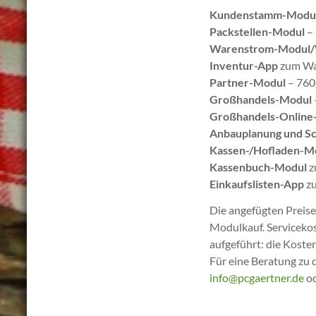
Kundenstamm-Modu
Packstellen-Modul
– 
Warenstrom-Modul/
Inventur-App
zum Wa
Partner-Modul
– 760
Großhandels-Modul
Großhandels-Online-S
Anbauplanung und Sc
Kassen-/Hofladen-M
Kassenbuch-Modul
z
Einkaufslisten-App
zu
Die angefügten Preise 
Modulkauf. Servicekos
aufgeführt: die Koste
Für eine Beratung zu 
info@pcgaertner.de
o