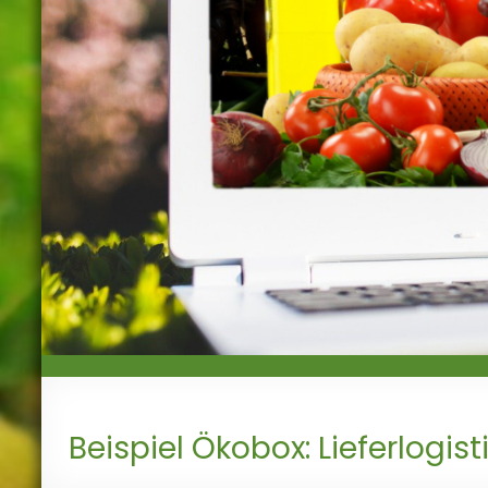
liefern,
handeln,
anbauen
Beispiel Ökobox: Lieferlogis