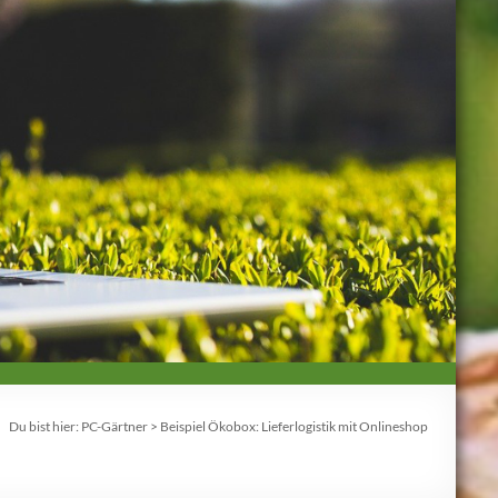
Du bist hier:
PC-Gärtner
>
Beispiel Ökobox: Lieferlogistik mit Onlineshop