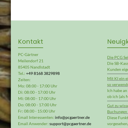
Kontakt
Neuig
PC-Gärtner
Die PCG Se
Meilendorf 21
Die SB-Kas
85405 Nandlstadt
Kunden eige
Tel.:
+49 8168 3829898
Mit KI ein 
Zeiten:
so verwende
Mo: 08:00 - 17:00 Uhr
Ich habe an
Di: 08:00 - 17:00 Uhr
ob ich (als
Mi: 08:00 - 17:00 Uhr
Do: 08:00 - 17:00 Uhr
Gut zu wiss
Fr: 08:00 - 15:00 Uhr
Buchungen 
Email Interessenten:
info@pcgaertner.de
Diese Funkt
Email Anwender:
support@pcgaertner.de
vorgesehen,