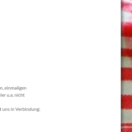
en, einmaligen
er u.a. nicht
t uns in Verbindung: