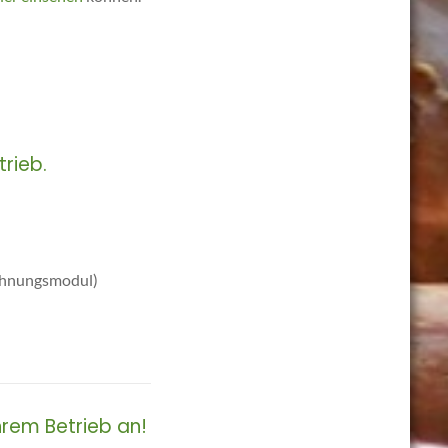
trieb.
chnungsmodul)
hrem Betrieb an
!