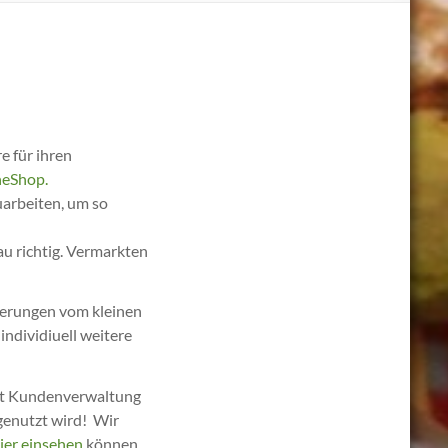
e für ihren
neShop.
arbeiten, um so
u richtig. Vermarkten
derungen vom kleinen
ndividiuell weitere
it Kundenverwaltung
genutzt wird! Wir
ier einsehen
können.