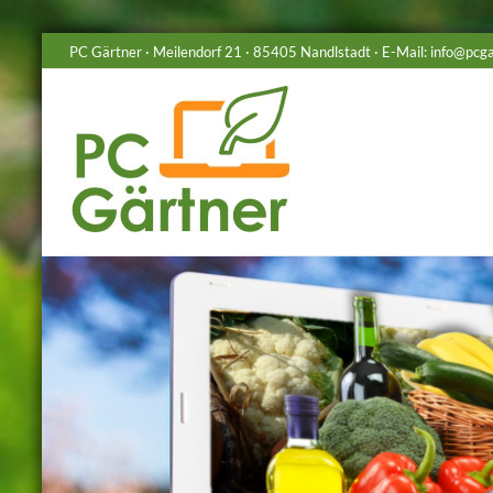
Zum
PC Gärtner · Meilendorf 21 · 85405 Nandlstadt · E-Mail:
info@pcga
Inhalt
springen
PC-
Gärtner
…
lebendige
Software
zum