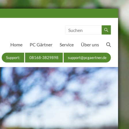
Home
PC Gärtner
Service
Über uns
Support:
08168-3829898
support@pcgaertner.de