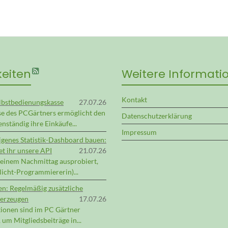
keiten
Weitere Informati
Kontakt
lbstbedienungskasse
27.07.26
se des PCGärtners ermöglicht den
Datenschutzerklärung
nständig ihre Einkäufe...
Impressum
eigenes Statistik-Dashboard bauen:
t ihr unsere API
21.07.26
 einem Nachmittag ausprobiert,
 Nicht-Programmiererin)...
en: Regelmäßig zusätzliche
erzeugen
17.07.26
ionen sind im PC Gärtner
 um Mitgliedsbeiträge in...